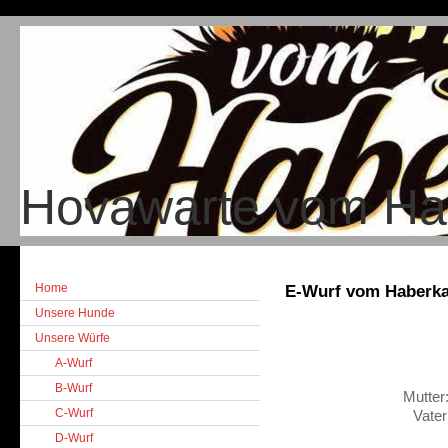
Hovawarte vom H
Home
E-Wurf vom Haberk
Unsere Hunde
Unsere Würfe
A-Wurf
B-Wurf
Mutter
C-Wurf
Vater
D-Wurf