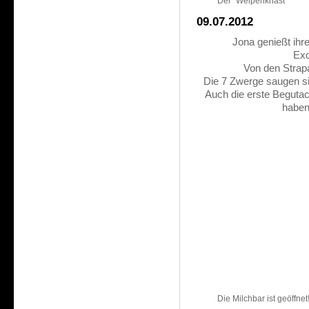
Der "Welpenknast"
09.07.2012
Jona genießt ihr
Exc
Von den Strapa
Die 7 Zwerge saugen si
Auch die erste Begutac
haben
Die Milchbar ist geöffnet