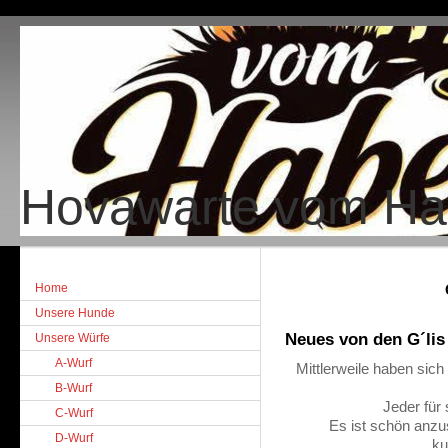
Hovawarte vom H
Home
Unsere Hunde
Neues von den G´lis
Unsere Würfe
A-Wurf
Mittlerweile haben sich
B-Wurf
Jeder für 
C-Wurf
Es ist schön anzu
D-Wurf
,,k