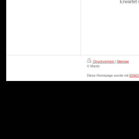
Erwartet 
Druckversion
|
Sitemap
© Martin
Diese Homepage wurde mit
IONOS