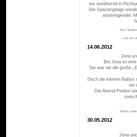
nur annähernd in Richt
Die Spaziergänge werde
anstrengender. M
N
Das "Mutters
...und von d
14.06.2012
Jona und
Bei Jona ist e
ine
Sie war nie die große ,
Doch die kleinen Babys s
sie 
Die Abend-Portion w
zwisch
Dicker, rasi
30.05.2012
Jona un